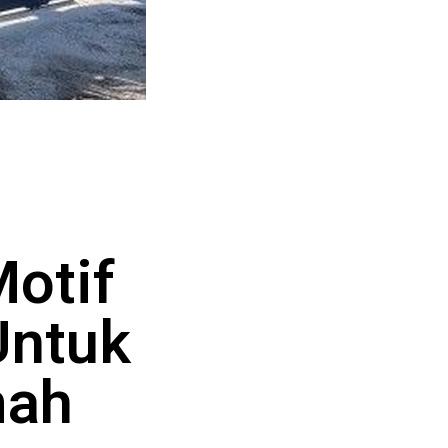
Motif
Untuk
mah