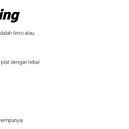
ing
adalah
ferro
atau
 plat dengan tebal
mempunyai