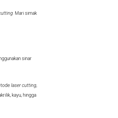
cutting
. Mari simak
ggunakan sinar
etode
laser cutting
,
akrilik, kayu, hingga