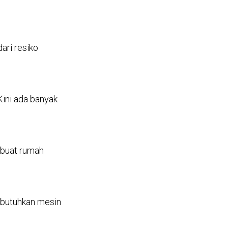
ari resiko
 Kini ada banyak
mbuat rumah
mbutuhkan mesin