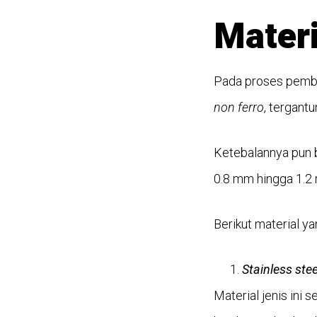
Mater
Pada proses pemb
non ferro
, tergan
Ketebalannya pun b
0.8 mm hingga 1.2
Berikut material y
Stainless stee
Material jenis ini