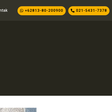
ntak
+62813-80-200900
021-5431-7378