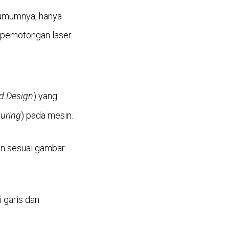
 umumnya, hanya
ik pemotongan laser.
d Design
) yang
uring
) pada mesin.
an sesuai gambar
i garis dan